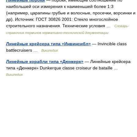
Линейные пороки
— пороки, имеющие соотношение по
наибольшей оси измерения к наименьшей более 1:3
(например, царапины грубые и волосные, просечки, ворсинки и
др). Источник: ГОСТ 30826 2001: Стекло многослойное
строительного назначения. Технические условия …
Словарь-
справочник терминов нормативно-технической документации
Линейные крейсера типа «Инвинсибл»
— Invincible class
battlecruisers …
Википедия
Линейные корабли типа «Дюнкерк»
— Линейные крейсера
типа «Дюнкерк» Dunkerque classe croiseur de bataille …
Википедия